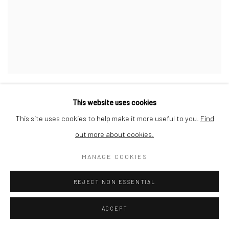
QUENTIN GASSIAT
,
ZONES D'EXCEPTION 25
,
2020
This website uses cookies
This site uses cookies to help make it more useful to you.
Find
out more about cookies.
MANAGE COOKIES
REJECT NON ESSENTIAL
ACCEPT