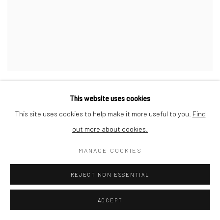
QUENTIN GASSIAT
,
ZONES D'EXCEPTION 25
,
2020
This website uses cookies
This site uses cookies to help make it more useful to you.
Find
out more about cookies.
MANAGE COOKIES
REJECT NON ESSENTIAL
ACCEPT